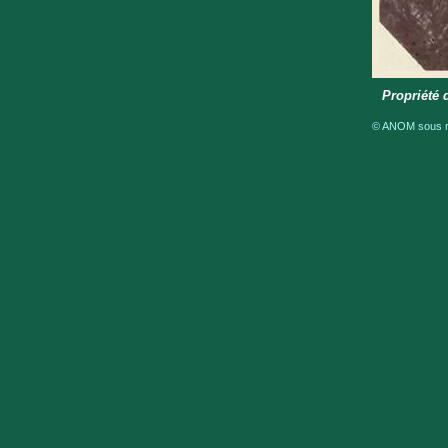
Propriété 
© ANOM sous ré