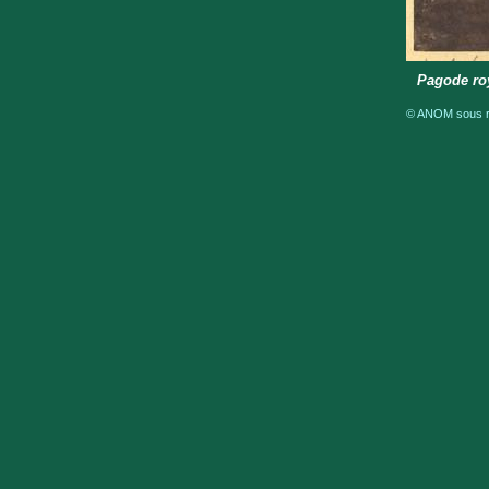
Pagode roy
© ANOM sous ré