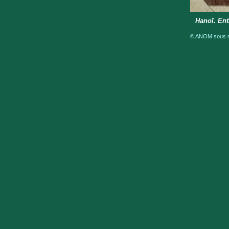
Hanoï. Ent
© ANOM sous ré