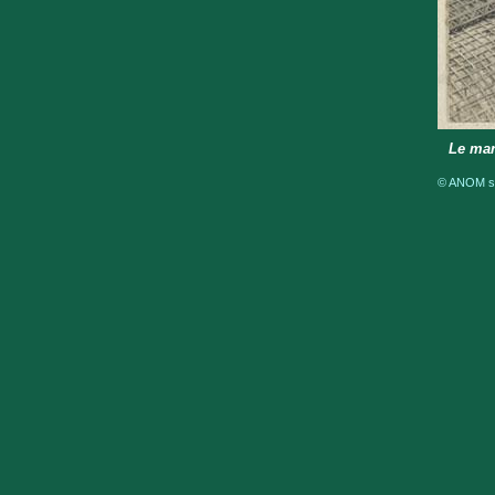
Le mar
© ANOM sou