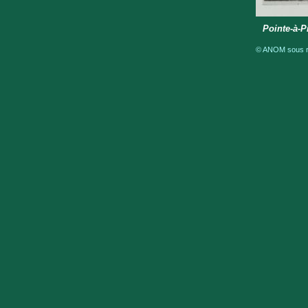
Pointe-à-Pi
© ANOM sous ré