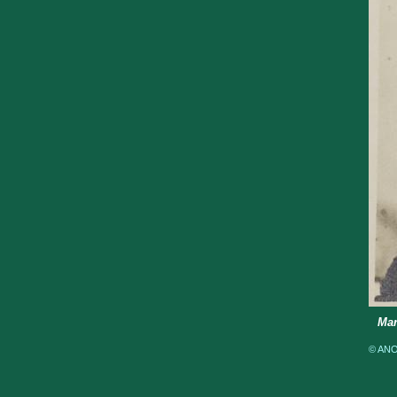
Mar
© ANOM