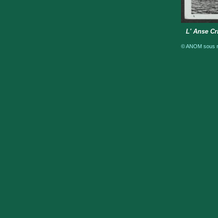
L' Anse Cr
© ANOM sous ré