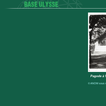
Pagode à 
© ANOM sous ré