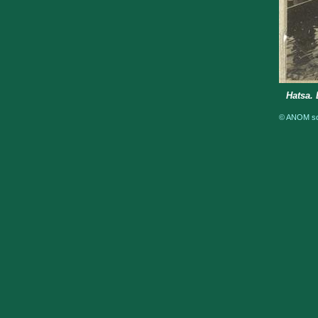
Hatsa.
© ANOM sou