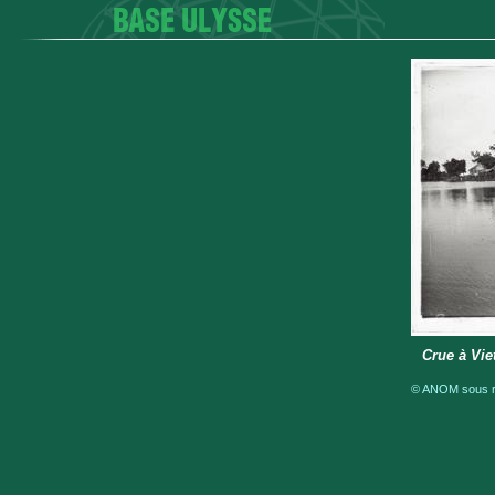
Crue à Viet
© ANOM sous ré