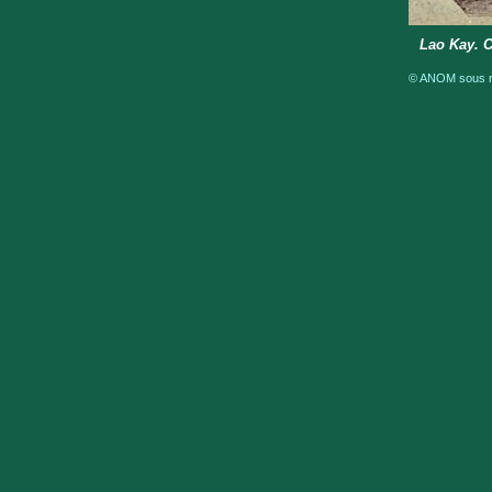
Lao Kay. C
© ANOM sous ré