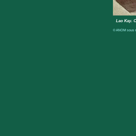
Lao Kay. C
© ANOM sous ré