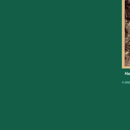
Ha
© ANO