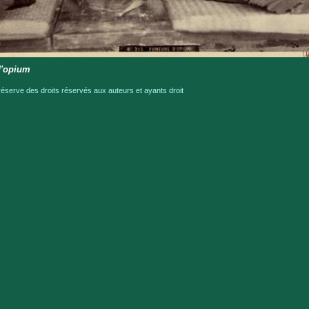
'opium
serve des droits réservés aux auteurs et ayants droit