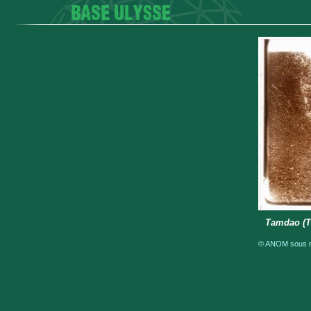
Tamdao (T
© ANOM sous ré