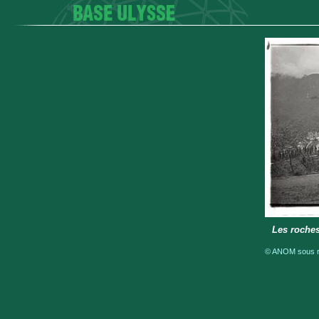
Les roches
© ANOM sous ré