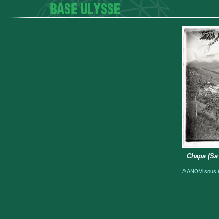
Chapa (Sa
© ANOM sous ré