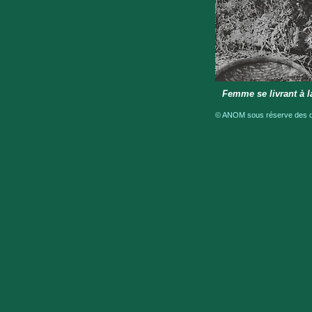
Femme se livrant à la
© ANOM sous réserve des dro