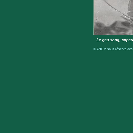
Le gau song, apparei
© ANOM sous réserve des dr