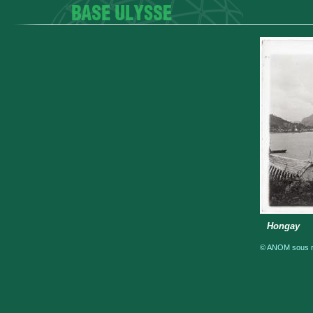
Hongay
© ANOM sous ré