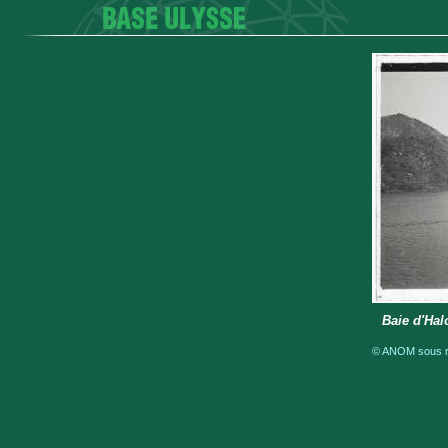
Baie d'Ha
© ANOM sous ré