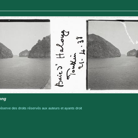
long
serve des droits réservés aux auteurs et ayants droit