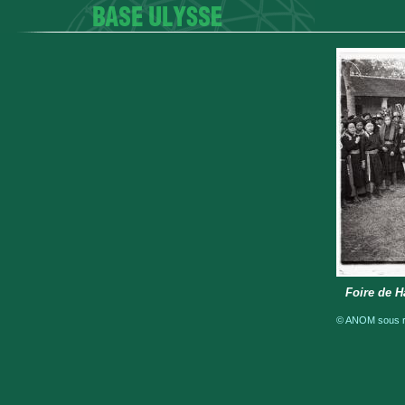
Foire de H
© ANOM sous ré