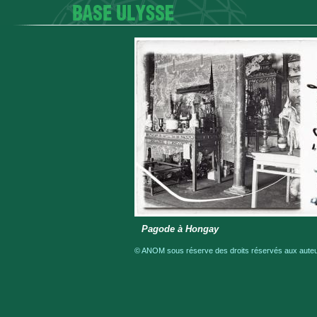
Pagode à Hongay
© ANOM sous réserve des droits réservés aux auteur