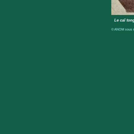
Le caï ton
© ANOM sous ré