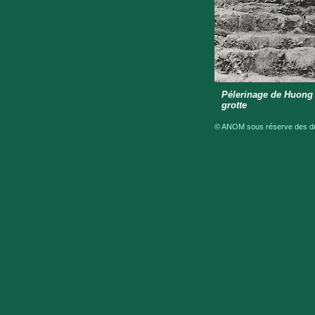
Pélerinage de Huong 
grotte
© ANOM sous réserve des droi