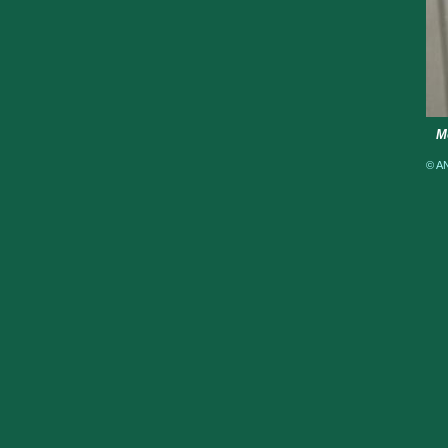
M
© AN