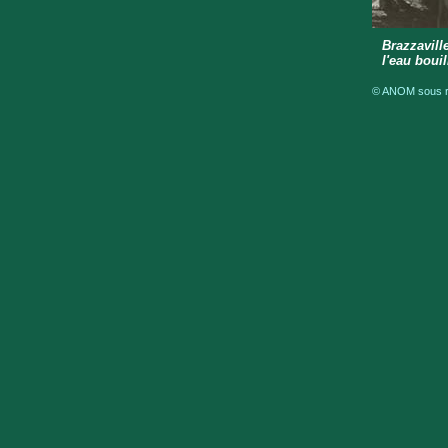
Brazzavill
l'eau boui
© ANOM sous ré