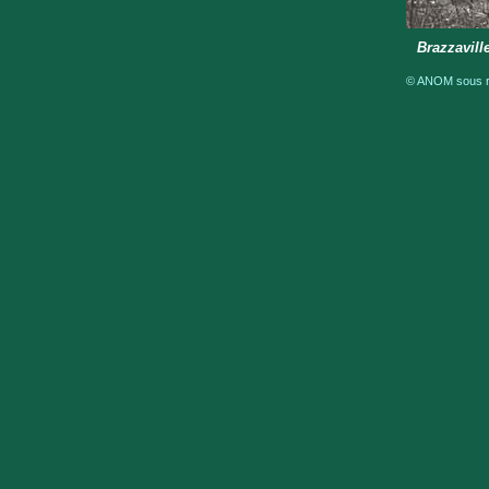
Brazzavill
© ANOM sous ré