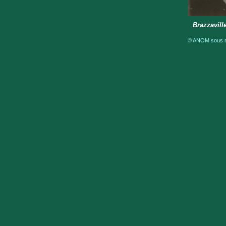
Brazzavill
© ANOM sous ré