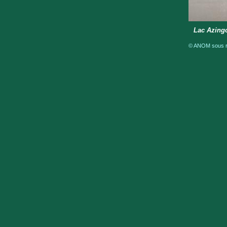
Lac Azing
© ANOM sous ré