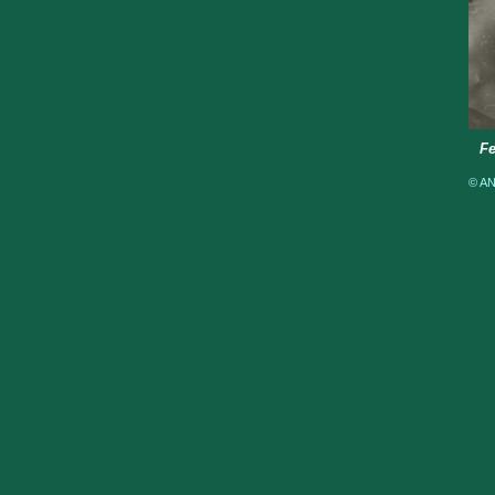
F
© AN