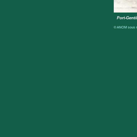
Port-Genti
© ANOM sous ré