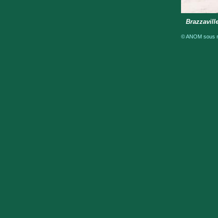
Brazzavill
© ANOM sous ré