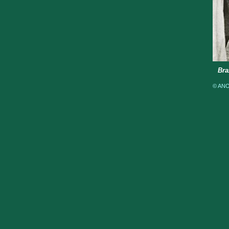
Bra
© ANOM