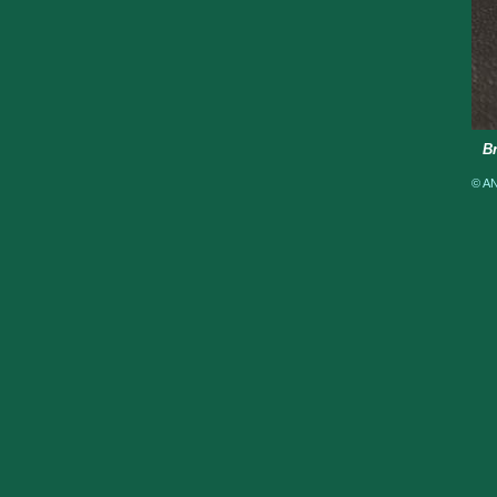
Br
© AN