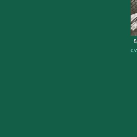
B
© AN