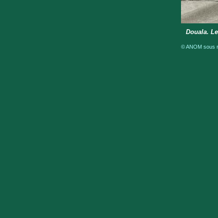
Douala. Le
© ANOM sous ré