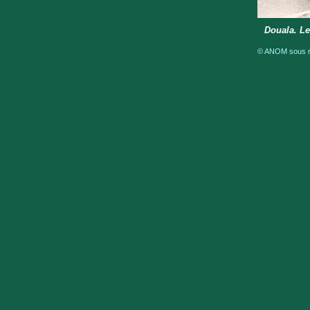
Douala. Le
© ANOM sous ré