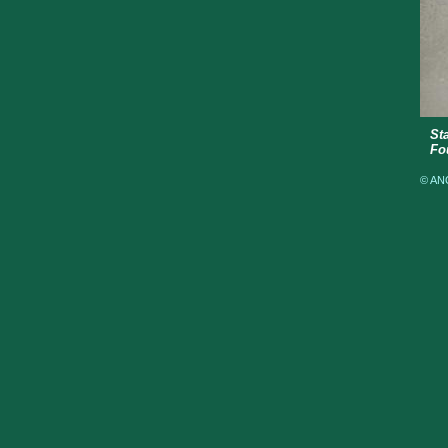
Sta
Fo
© ANO