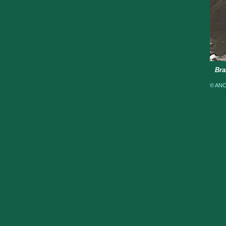
Bra
© ANOM