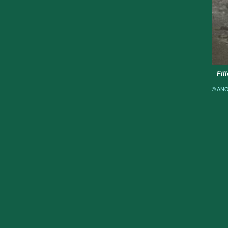
Fil
© ANOM