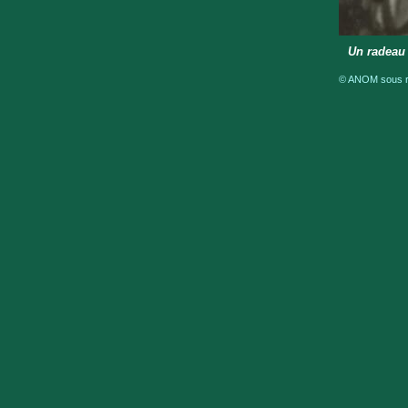
Un radeau 
© ANOM sous ré