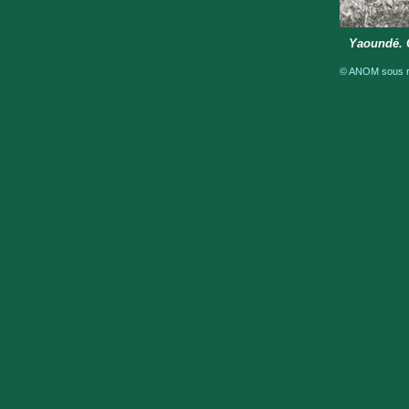
Yaoundé. C
© ANOM sous ré