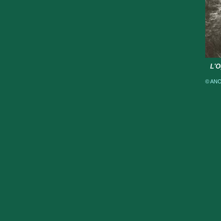
L'O
© ANOM