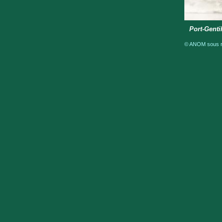
Port-Genti
© ANOM sous ré