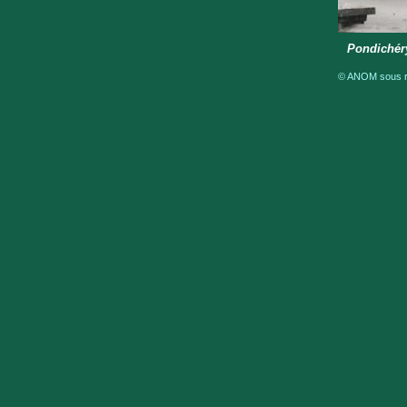
Pondichér
© ANOM sous ré