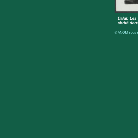
Dalat. Les
abrité der
© ANOM sous ré