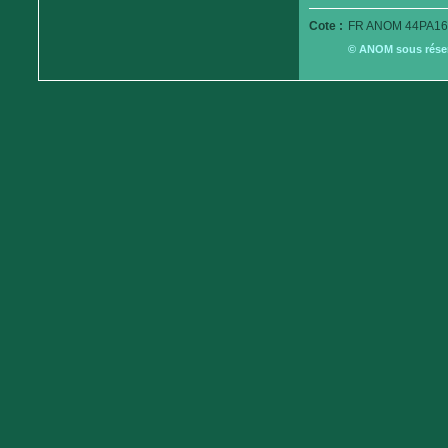
Cote :
FR ANOM 44PA16
© ANOM sous réserv