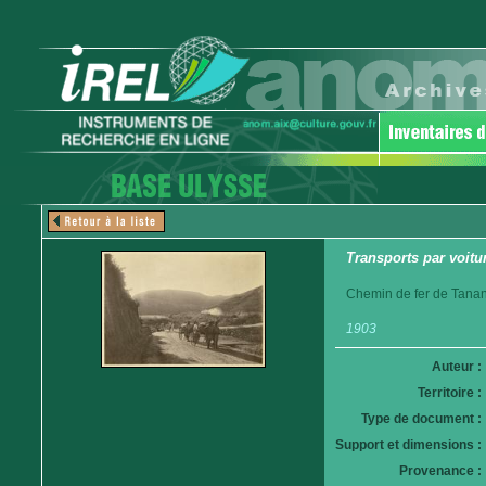
Transports par voitur
Chemin de fer de Tanan
1903
Auteur :
Territoire :
Type de document :
Support et dimensions :
Provenance :