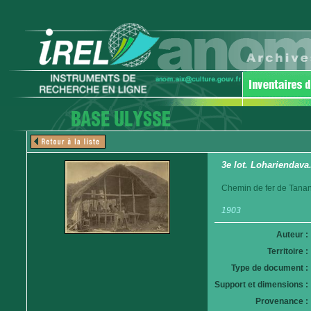
3e lot. Lohariendava.
Chemin de fer de Tanan
1903
Auteur :
Territoire :
Type de document :
Support et dimensions :
Provenance :