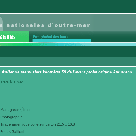
 Atelier de menuisiers kilomètre 58 de l'avant projet origine Aniverano
arive à la mer
Madagascar, Île de
Photographie
Tirage argentique collé sur carton 21,5 x 16,8
Fonds Gallieni