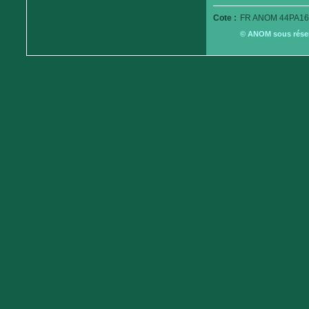
Cote :
FR ANOM 44PA16
© ANOM sous réserv