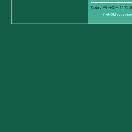
Cote :
FR ANOM 44PA16
© ANOM sous réserv