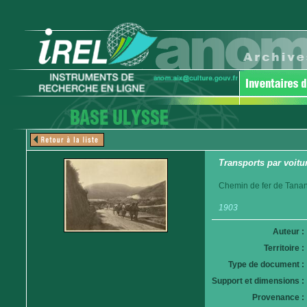
Transports par voitur
Chemin de fer de Tanan
1903
Auteur :
Territoire :
Type de document :
Support et dimensions :
Provenance :